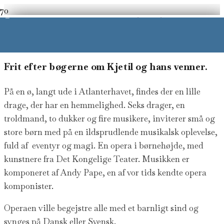
–
En Opera for hele
familien
Frit efter bøgerne om Kjetil og hans venner.
pera for alle
På en ø, langt ude i Atlanterhavet, findes der en lille
drage, der har en hemmelighed. Seks drager, en
troldmand, to dukker og fire musikere, inviterer små og
store børn med på en ildsprudlende musikalsk oplevelse,
fuld af eventyr og magi. En opera i børnehøjde, med
kunstnere fra Det Kongelige Teater. Musikken er
komponeret af Andy Pape, en af vor tids kendte opera
komponister.
Operaen ville begejstre alle med et barnligt sind og
synges på Dansk eller Svensk.