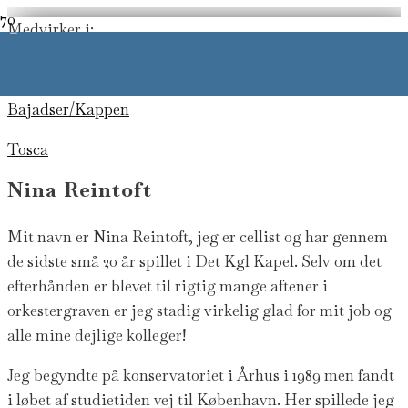
Medvirker i:
–
Rigoletto
Bajadser/Kappen
pera for alle
Tosca
Nina Reintoft
Mit navn er Nina Reintoft, jeg er cellist og har gennem
de sidste små 20 år spillet i Det Kgl Kapel. Selv om det
efterhånden er blevet til rigtig mange aftener i
orkestergraven er jeg stadig virkelig glad for mit job og
alle mine dejlige kolleger!
Jeg begyndte på konservatoriet i Århus i 1989 men fandt
i løbet af studietiden vej til København. Her spillede jeg