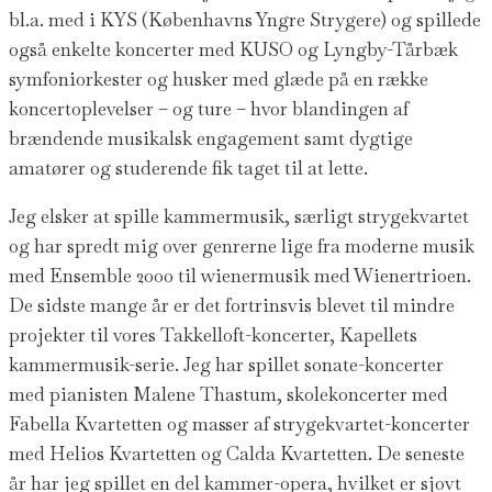
bl.a. med i KYS (Københavns Yngre Strygere) og spillede
også enkelte koncerter med KUSO og Lyngby-Tårbæk
symfoniorkester og husker med glæde på en række
koncertoplevelser – og ture – hvor blandingen af
brændende musikalsk engagement samt dygtige
amatører og studerende fik taget til at lette.
Jeg elsker at spille kammermusik, særligt strygekvartet
og har spredt mig over genrerne lige fra moderne musik
med Ensemble 2000 til wienermusik med Wienertrioen.
De sidste mange år er det fortrinsvis blevet til mindre
projekter til vores Takkelloft-koncerter, Kapellets
kammermusik-serie. Jeg har spillet sonate-koncerter
med pianisten Malene Thastum, skolekoncerter med
Fabella Kvartetten og masser af strygekvartet-koncerter
med Helios Kvartetten og Calda Kvartetten. De seneste
år har jeg spillet en del kammer-opera, hvilket er sjovt