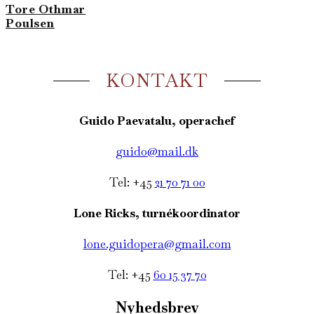
Tore Othmar
Poulsen
KONTAKT
Guido Paevatalu, operachef
guido@mail.dk
Tel: +45
21 70 71 00
Lone Ricks, turnékoordinator
lone.guidopera@gmail.com
Tel: +45
60 15 37 70
Nyhedsbrev