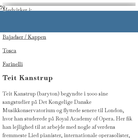
Medvirker i:
–
Barberen i Sevilla
Bajadser / Kappen
pera for alle
Tosca
Farinelli
Teit Kanstrup
Teit Kanstrup (baryton) begyndte i 2000 sine
sangstudier på Det Kongelige Danske
Musikkonservatorium og flyttede senere til London,
hvor han studerede på Royal Academy of Opera. Her fik
han lejlighed til at arbejde med nogle af verdens
fremmeste Lied pianister, internationale operasolister,