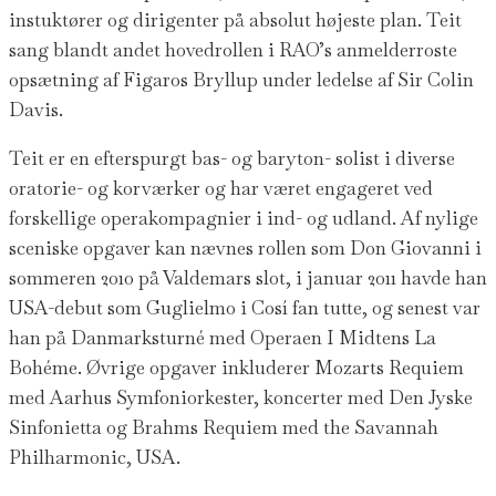
instuktører og dirigenter på absolut højeste plan. Teit
sang blandt andet hovedrollen i RAO’s anmelderroste
opsætning af Figaros Bryllup under ledelse af Sir Colin
Davis.
Teit er en efterspurgt bas- og baryton- solist i diverse
oratorie- og korværker og har været engageret ved
forskellige operakompagnier i ind- og udland. Af nylige
sceniske opgaver kan nævnes rollen som Don Giovanni i
sommeren 2010 på Valdemars slot, i januar 2011 havde han
USA-debut som Guglielmo i Cosí fan tutte, og senest var
han på Danmarksturné med Operaen I Midtens La
Bohéme. Øvrige opgaver inkluderer Mozarts Requiem
med Aarhus Symfoniorkester, koncerter med Den Jyske
Sinfonietta og Brahms Requiem med the Savannah
Philharmonic, USA.